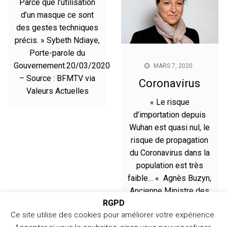
Parce que l’utilisation
d’un masque ce sont
des gestes techniques
précis. » Sybeth Ndiaye,
Porte-parole du
Gouvernement.20/03/2020
MARS 7, 2020
– Source : BFMTV via
Coronavirus
Valeurs Actuelles
« Le risque
d’importation depuis
Wuhan est quasi nul, le
risque de propagation
du Coronavirus dans la
population est très
faible… « Agnès Buzyn,
Ancienne Ministre des
RGPD
Solidarités et de la
Ce site utilise des cookies pour améliorer votre expérience.
Santé.24/01/2020 –