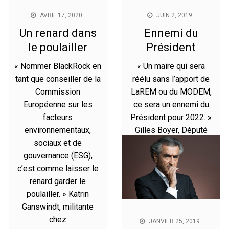
AVRIL 17, 2020
JUIN 2, 2019
Un renard dans
Ennemi du
le poulailler
Président
« Nommer BlackRock en
« Un maire qui sera
tant que conseiller de la
réélu sans l’apport de
Commission
LaREM ou du MODEM,
Européenne sur les
ce sera un ennemi du
facteurs
Président pour 2022. »
environnementaux,
Gilles Boyer, Député
sociaux et de
européen.31/05/2019 –
gouvernance (ESG),
Source : Europe 1
c’est comme laisser le
renard garder le
poulailler. » Katrin
Ganswindt, militante
chez
JANVIER 25, 2019