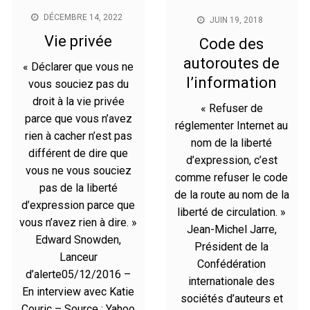
DÉCEMBRE 14, 2022
JUIN 19, 2018
Vie privée
Code des
autoroutes de
« Déclarer que vous ne
l’information
vous souciez pas du
droit à la vie privée
« Refuser de
parce que vous n’avez
réglementer Internet au
rien à cacher n’est pas
nom de la liberté
différent de dire que
d’expression, c’est
vous ne vous souciez
comme refuser le code
pas de la liberté
de la route au nom de la
d’expression parce que
liberté de circulation. »
vous n’avez rien à dire. »
Jean-Michel Jarre,
Edward Snowden,
Président de la
Lanceur
Confédération
d’alerte05/12/2016 –
internationale des
En interview avec Katie
sociétés d’auteurs et
Couric – Source : Yahoo