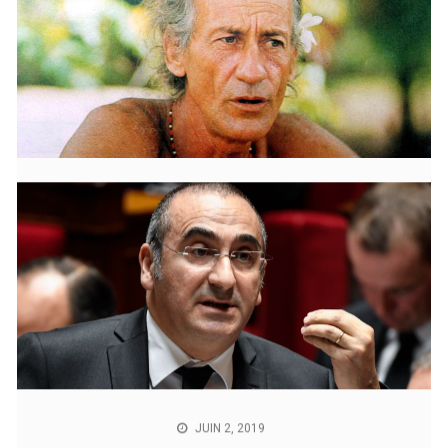
JUIN 30, 2019
La mer
« Dieu a créé la mer et il l’a peinte en bleu pour qu’on
soit bien dessus. » Bernard Moitessier, Explorateur,
navigateur et écrivain.02/06/2019 – Source : Togo