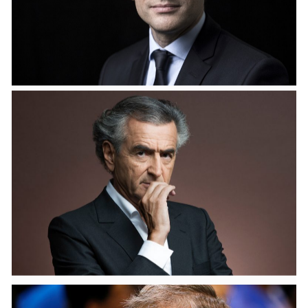
JUIN 2, 2019
Ennemi du Président
« Un maire qui sera réélu sans l’apport de LaREM ou du
MODEM, ce sera un ennemi du Président pour 2022. »
Gilles Boyer, Député européen.31/05/2019 – Source :
Europe 1