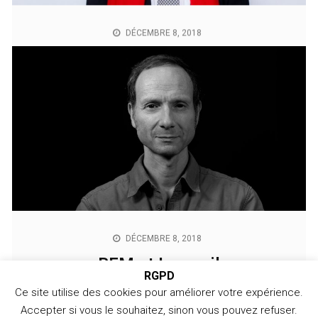
« En Europe, le peuple ne doit pas être le seul
souverain. » Bernard-Henri Lévy, Ecrivain, philosophe,
cinéaste, homme d’affaire23/01/2019 – Source : Le
Temps
RGPD
Ce site utilise des cookies pour améliorer votre expérience.
JANVIER 25, 2019
Accepter si vous le souhaitez, sinon vous pouvez refuser.