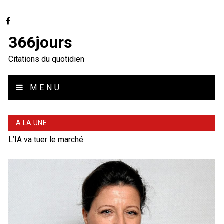
366jours
Citations du quotidien
MENU
A LA UNE
L’IA va tuer le marché
Tyrannie
Celui qui paye l’orchestre choisit la musique
Ces crétins de bourgeois
Deux poids, deux mesures