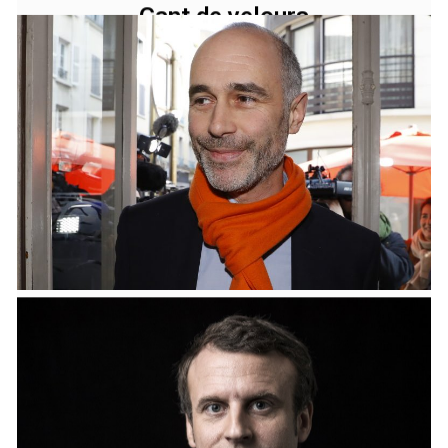
JUIN 2, 2019
Gant de velours
« Ce n’est pas parce qu’une main a été arrachée qu’il y a
eu une action illégale! » Laurent Nuñez-Belda,
Secrétaire d’Etat auprès du ministre de
l’Intérieur.02/06/2019 – Source : Le Figaro