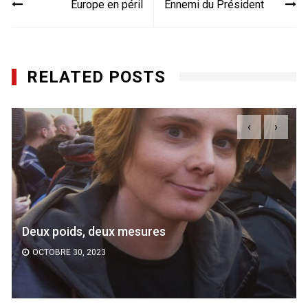
Europe en péril
Ennemi du Président
de
l’article
RELATED POSTS
‹
›
Deux poids, deux mesures
OCTOBRE 30, 2023