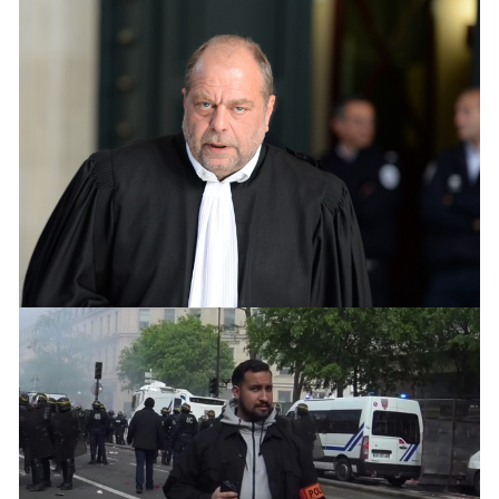
NOVEMBRE 19, 2018
L’opportuniste
« Les opportunités sont toujours là, même si certaines
personnes choisissent de ne pas les voir ou de ne pas
les accepter. » Carlos Ghosn, président directeur-
général du groupe Renaud-Nissan. sans date – Source :
24 leçons de management