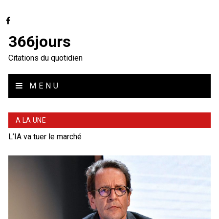
366jours
Citations du quotidien
MENU
A LA UNE
L’IA va tuer le marché
Tyrannie
Celui qui paye l’orchestre choisit la musique
Ces crétins de bourgeois
Deux poids, deux mesures