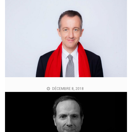
DÉCEMBRE 8, 2018
Gilets jaunes et redevance
« une mesure immédiate qui pourrait calmer les gilets
jaunes, ce serait la suppression de la redevance
audiovisuelle, car ce sont des gens qui regardent