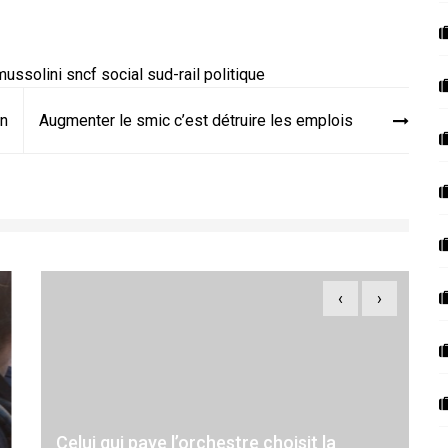
mussolini
sncf
social
sud-rail
politique
on
Augmenter le smic c’est détruire les emplois
‹
›
Celui qui paye l’orchestre choisit la