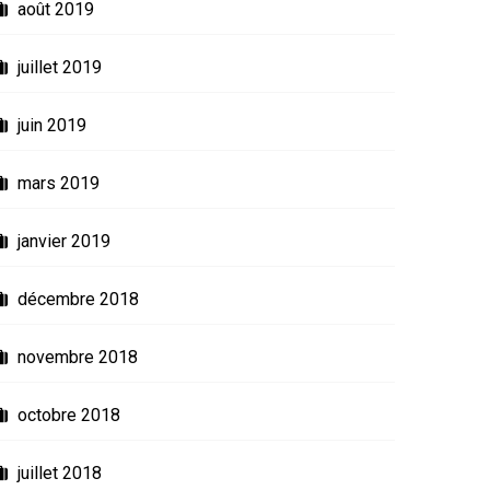
Aucun remords
Men
août 2019
MARS 26, 2021
JUIN
juillet 2019
juin 2019
mars 2019
janvier 2019
décembre 2018
novembre 2018
octobre 2018
juillet 2018