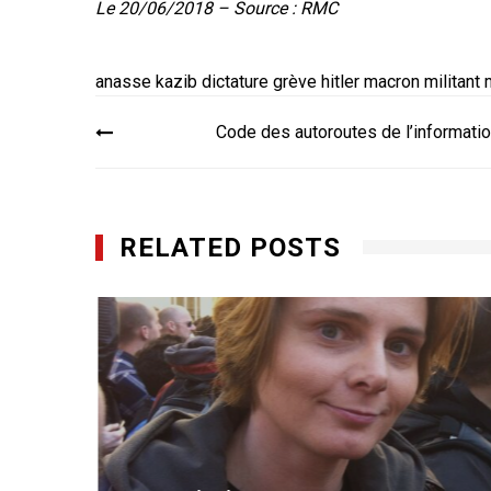
Le 20/06/2018 – Source :
RMC
anasse kazib
dictature
grève
hitler
macron
militant
Navigation
Code des autoroutes de l’informati
de
l’article
RELATED POSTS